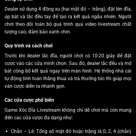
Dealer sử dụng 4 đồng xu (hai mặt đỏ – trắng), đặt lên đĩa,
úp bát và lắc đều tay để tạo ra kết quả ngẫu nhiên. Người
chơi theo dõi toàn bộ quá trình qua video livestream chất
lượng cao, đảm bảo xanh chín.
Quy trình và cách chơi
Trước khi dealer lắc đĩa, người chơi có 10-20 giây để đặt
cược vào các cửa mình chọn. Sau đó, dealer lắc đều và mở
bát công bố kết quả ngay trên màn hình. Hệ thống nhà cái
tự động tính toán thắng thua và trả thưởng tức thì giúp mọi
ván cược diễn ra nhanh gọn.
Các cửa cược phổ biến
Game Xóc Đĩa Livestream không chỉ dễ chơi mà còn mang
đến các cửa cược đa dạng như:
Chẵn – Lẻ: Tổng số mặt đỏ hoặc trắng là 0, 2, 4 (chẵn)