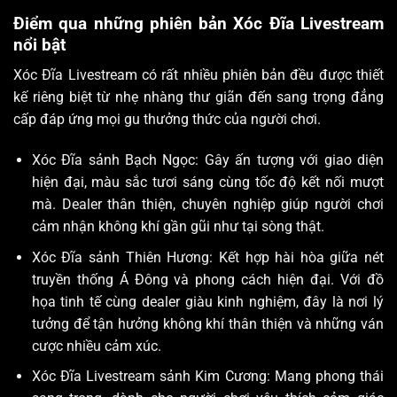
Điểm qua những phiên bản Xóc Đĩa Livestream
nổi bật
Xóc Đĩa Livestream có rất nhiều phiên bản đều được thiết
kế riêng biệt từ nhẹ nhàng thư giãn đến sang trọng đẳng
cấp đáp ứng mọi gu thưởng thức của người chơi.
Xóc Đĩa sảnh Bạch Ngọc: Gây ấn tượng với giao diện
hiện đại, màu sắc tươi sáng cùng tốc độ kết nối mượt
mà. Dealer thân thiện, chuyên nghiệp giúp người chơi
cảm nhận không khí gần gũi như tại sòng thật.
Xóc Đĩa sảnh Thiên Hương: Kết hợp hài hòa giữa nét
truyền thống Á Đông và phong cách hiện đại. Với đồ
họa tinh tế cùng dealer giàu kinh nghiệm, đây là nơi lý
tưởng để tận hưởng không khí thân thiện và những ván
cược nhiều cảm xúc.
Xóc Đĩa Livestream sảnh Kim Cương: Mang phong thái