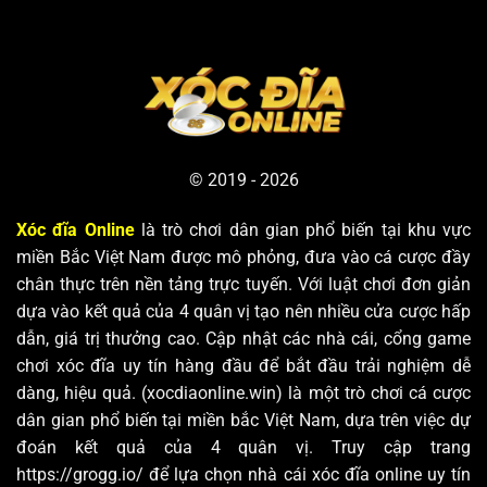
© 2019 - 2026
Xóc đĩa Online
là trò chơi dân gian phổ biến tại khu vực
miền Bắc Việt Nam được mô phỏng, đưa vào cá cược đầy
chân thực trên nền tảng trực tuyến. Với luật chơi đơn giản
dựa vào kết quả của 4 quân vị tạo nên nhiều cửa cược hấp
dẫn, giá trị thưởng cao. Cập nhật các nhà cái, cổng game
chơi xóc đĩa uy tín hàng đầu để bắt đầu trải nghiệm dễ
dàng, hiệu quả. (xocdiaonline.win) là một trò chơi cá cược
dân gian phổ biến tại miền bắc Việt Nam, dựa trên việc dự
đoán kết quả của 4 quân vị. Truy cập trang
https://grogg.io/ để lựa chọn nhà cái xóc đĩa online uy tín