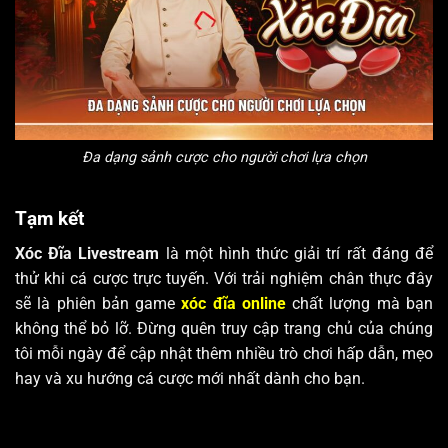
Đa dạng sảnh cược cho người chơi lựa chọn
Tạm kết
Xóc Đĩa Livestream
là một hình thức giải trí rất đáng để
thử khi cá cược trực tuyến. Với trải nghiệm chân thực đây
sẽ là phiên bản game
xóc đĩa online
chất lượng mà bạn
không thể bỏ lỡ. Đừng quên truy cập trang chủ của chúng
tôi mỗi ngày để cập nhật thêm nhiều trò chơi hấp dẫn, mẹo
hay và xu hướng cá cược mới nhất dành cho bạn.