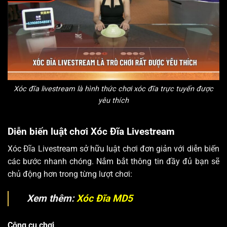
Xóc đĩa livestream là hình thức chơi xóc đĩa trực tuyến được
yêu thích
Diễn biến luật chơi Xóc Đĩa Livestream
Xóc Đĩa Livestream sở hữu luật chơi đơn giản với diễn biến
các bước nhanh chóng. Nắm bắt thông tin đầy đủ bạn sẽ
chủ động hơn trong từng lượt chơi:
Xem thêm:
Xóc Đĩa MD5
Công cụ chơi