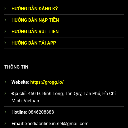
HƯỚNG DẪN ĐĂNG KÝ
HƯỚNG DẪN NẠP TIỀN
HƯỚNG DẪN RÚT TIỀN
HƯỚNG DẪN TẢI APP
THÔNG TIN
Website
:
https://grogg.io/
Địa chỉ:
460 Đ. Bình Long, Tân Quý, Tân Phú, Hồ Chí
Minh, Vietnam
Hotline
: 0846208888
Email
:
xocdiaonline.in.net@gmail.com