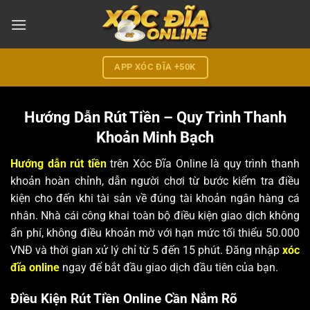
APP XÓC ĐĨA +50K
Hướng Dẫn Rút Tiền – Quy Trình Thanh
Khoản Minh Bạch
Hướng dẫn rút tiền
trên Xóc Đĩa Online là quy trình thanh
khoản hoàn chỉnh, dẫn người chơi từ bước kiểm tra điều
kiện cho đến khi tài sản về đúng tài khoản ngân hàng cá
nhân. Nhà cái công khai toàn bộ điều kiện giao dịch không
ẩn phí, không điều khoản mờ với hạn mức tối thiểu 50.000
VNĐ và thời gian xử lý chỉ từ 5 đến 15 phút. Đăng nhập
xóc
đĩa online
ngay để bắt đầu giao dịch đầu tiên của bạn.
Điều Kiện Rút Tiền Online Cần Nắm Rõ