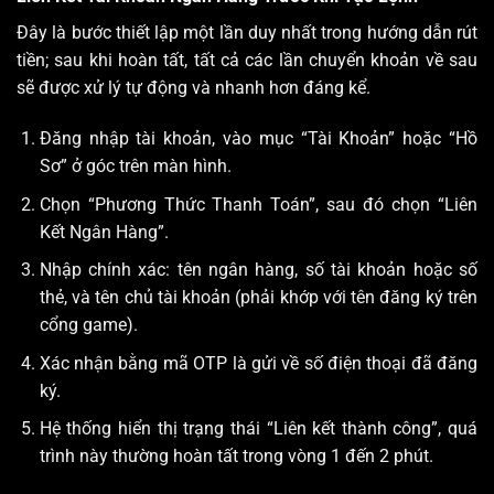
Đây là bước thiết lập một lần duy nhất trong hướng dẫn rút
tiền; sau khi hoàn tất, tất cả các lần chuyển khoản về sau
sẽ được xử lý tự động và nhanh hơn đáng kể.
Đăng nhập tài khoản, vào mục “Tài Khoản” hoặc “Hồ
Sơ” ở góc trên màn hình.
Chọn “Phương Thức Thanh Toán”, sau đó chọn “Liên
Kết Ngân Hàng”.
Nhập chính xác: tên ngân hàng, số tài khoản hoặc số
thẻ, và tên chủ tài khoản (phải khớp với tên đăng ký trên
cổng game).
Xác nhận bằng mã OTP là gửi về số điện thoại đã đăng
ký.
Hệ thống hiển thị trạng thái “Liên kết thành công”, quá
trình này thường hoàn tất trong vòng 1 đến 2 phút.