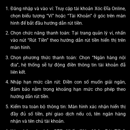
Đăng nhập và vào ví: Truy cập tài khoản Xóc Đĩa Online,
chọn biểu tượng “Ví” hoặc “Tài Khoản” ở góc trên màn
hình để bắt đầu hướng dẫn rút tiền.
Chọn chức năng thanh toán: Tại trang quản lý ví, nhấn
vào nút “Rút Tiền” theo hướng dẫn rút tiền hiển thị trên
màn hình.
Chọn phương thức thanh toán: Chọn “Ngân hàng nội
địa”, hệ thống sẽ tự động điền thông tin tài khoản đã
liên kết.
Nhập hạn mức cần rút: Điền con số muốn giải ngân,
đảm bảo nằm trong khoảng hạn mức cho phép theo
hướng dẫn rút tiền.
Kiểm tra toàn bộ thông tin: Màn hình xác nhận hiển thị
đầy đủ số tiền, phí giao dịch nếu có, tên ngân hàng
nhận và tên chủ tài khoản.