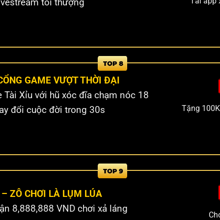
Tải app 
ivestream tối thượng
CỔNG GAME VƯỢT THỜI ĐẠI
e Tài Xỉu với hũ xóc đĩa chạm nóc 18
Tặng 100K 
hay đổi cuộc đời trong 30s
 – ZÔ CHƠI LÀ LỤM LÚA
ận 8,888,888 VND chơi xả láng
Chơ