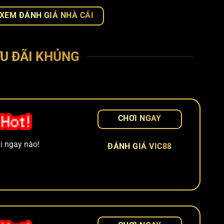
XEM ĐÁNH GIÁ NHÀ CÁI
ƯU ĐÃI KHỦNG
CHƠI NGAY
i ngay nào!
ĐÁNH GIÁ VIC88