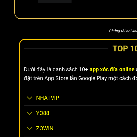
Chúng tôi nói kh
TOP 1
Dưới đây là danh sách 10+
app xóc đĩa online
đ
đặt trên App Store lẫn Google Play một cách đ
NHATVIP
YO88
ZOWIN