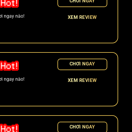
CHƠI NGAY
i ngay nào!
XEM REVIEW
CHƠI NGAY
i ngay nào!
XEM REVIEW
CHƠI NGAY