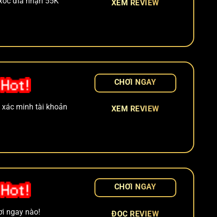
xóc đĩa nhận 55K
XEM REVIEW
CHƠI NGAY
xác minh tài khoản
XEM REVIEW
CHƠI NGAY
i ngay nào!
ĐỌC REVIEW