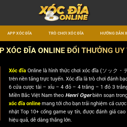
APP XÓC ĐĨA
TRÒ CHƠI XÓC ĐĨA
HƯỚNG DẪN X
P XÓC ĐĨA ONLINE ĐỔI THƯỞNG UY 
Xóc đĩa
Online là hình thức chơi xóc đĩa (ソック・
trên nền tảng trực tuyến. Xóc đĩa là trò chơi đánh bạc
6 cửa cược tài – xỉu – 4 đỏ – 4 trắng – 1 đỏ 3 trắ
Miền Bắc Việt Nam theo
Henri Oger
biên soạn tron
xóc đĩa online
mang tới cho bạn trải nghiệm cá cược 
nhật Top 10+ cổng game uy tín, được đánh giá cao 
hiệu quả, dễ dàng thắng lớn.