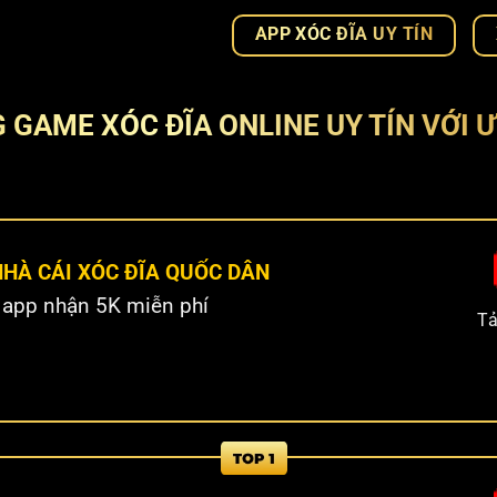
APP XÓC ĐĨA UY TÍN
 GAME XÓC ĐĨA ONLINE UY TÍN VỚI 
NHÀ CÁI XÓC ĐĨA QUỐC DÂN
 app nhận 5K miễn phí
Tả