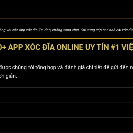
ông với các App xóc đĩa lừa đảo, không xanh chín. Chỉ cung cấp các nhà cái xóc đĩa
0+ APP XÓC ĐĨA ONLINE UY TÍN #1 VI
ược chúng tôi tổng hợp và đánh giá chi tiết để gửi đến n
ơn giản.