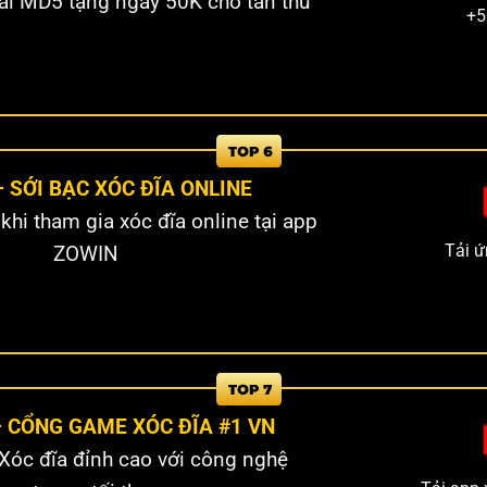
ãi MD5 tặng ngay 50K cho tân thủ
+5
 SỚI BẠC XÓC ĐĨA ONLINE
hi tham gia xóc đĩa online tại app
Tải ứ
ZOWIN
– CỔNG GAME XÓC ĐĨA #1 VN
Xóc đĩa đỉnh cao với công nghệ