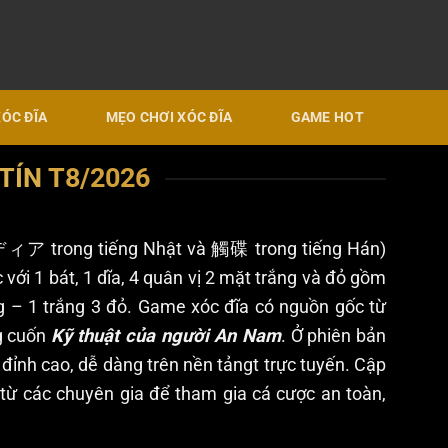
ÓC ĐĨA
MẸO CHƠI XÓC ĐĨA
GAME HOT
TÍN T8/2026
ディア trong tiếng Nhật và 觸碟 trong tiếng Hán)
 với 1 bát, 1 dĩa, 4 quân vị 2 mặt trắng và đỏ gồm
ng – 1 trắng 3 đỏ. Game xóc đĩa có nguồn gốc từ
g cuốn
Kỹ thuật của người An Nam
. Ở phiên bản
đỉnh cao, dễ dàng trên nền tảngt trực tuyến. Cập
từ các chuyên gia để tham gia cá cược an toàn,