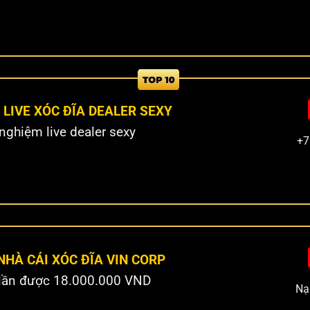
 LIVE XÓC ĐĨA DEALER SEXY
 nghiệm live dealer sexy
+7
NHÀ CÁI XÓC ĐĨA VIN CORP
lần được 18.000.000 VND
Nạ