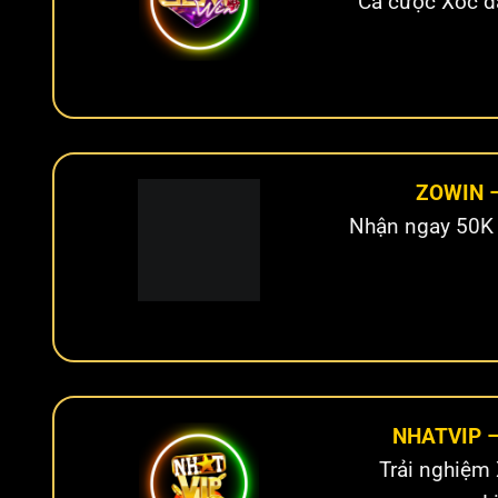
Cá cược Xóc đ
ZOWIN –
Nhận ngay 50K k
NHATVIP 
Trải nghiệm 