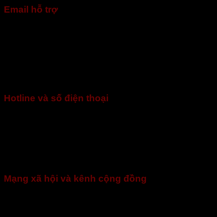
Email hỗ trợ
Email giúp người dùng gửi chi tiết vấn đề, đồng thời lưu trữ
thông tin:
Thời gian phản hồi thông thường từ 1–24 giờ.
Phù hợp cho các yêu cầu cần giải thích hoặc cung cấp
tài liệu.
Giữ hồ sơ trao đổi lâu dài, tiện theo dõi.
Hotline và số điện thoại
Một kênh truyền thống nhưng vẫn hiệu quả:
Liên hệ trực tiếp với đội ngũ chăm sóc khách hàng.
Giải quyết nhanh các vấn đề khẩn cấp.
Nhận hướng dẫn cụ thể và cá nhân hóa theo từng tình
huống.
Mạng xã hội và kênh cộng đồng
Các nền tảng mạng xã hội giúp liên lạc dễ dàng hơn:
Tham gia nhóm, fanpage chính thức của Xóc đĩa