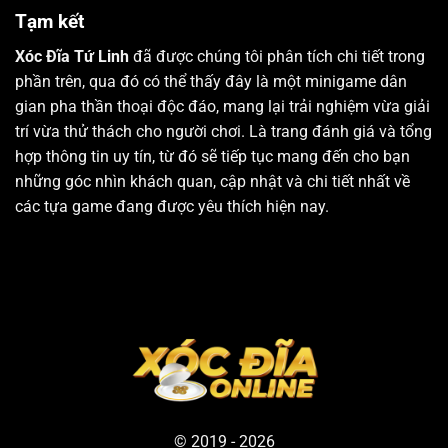
Tạm kết
Xóc Đĩa Tứ Linh
đã được chúng tôi phân tích chi tiết trong
phần trên, qua đó có thể thấy đây là một minigame dân
gian pha thần thoại độc đáo, mang lại trải nghiệm vừa giải
trí vừa thử thách cho người chơi. Là trang đánh giá và tổng
hợp thông tin uy tín, từ đó sẽ tiếp tục mang đến cho bạn
những góc nhìn khách quan, cập nhật và chi tiết nhất về
các tựa game đang được yêu thích hiện nay.
© 2019 - 2026