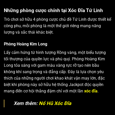
Những phòng cược chính tại Xóc Đĩa Tứ Linh
Trò chơi sở hữu 4 phòng cược chủ đề Tứ Linh được thiết kế
công phu, mỗi phòng là một thế giới riêng mang năng
lượng và sắc thái khác biệt.
Phòng Hoàng Kim Long
Lấy cảm hứng từ hình tượng Rồng vàng, một biểu tượng
tối thượng của quyền lực và phú quý. Phòng Hoàng Kim
Long tỏa sáng với gam màu vàng rực rỡ tạo nên bầu
không khí sang trọng và đẳng cấp. Đây là lựa chọn yêu
thích của những người chơi khao khát vận may lớn, đặc
biệt khi phòng này sở hữu hệ thống Jackpot độc quyền
mang đến cơ hội thắng đậm chỉ với một lần
xóc đĩa
.
Xem thêm:
Nổ Hũ Xóc Đĩa