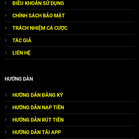
ĐIỀU KHOẢN SỬ DỤNG
CHÍNH SÁCH BẢO MẬT
TRÁCH NHIỆM CÁ CƯỢC
TÁC GIẢ
LIÊN HỆ
HƯỚNG DẪN
HƯỚNG DẪN ĐĂNG KÝ
HƯỚNG DẪN NẠP TIỀN
HƯỚNG DẪN RÚT TIỀN
HƯỚNG DẪN TẢI APP