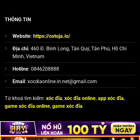
THÔNG TIN
Website
:
https://ostoja.io/
Địa chỉ:
460 Đ. Bình Long, Tân Quý, Tân Phú, Hồ Chí
Minh, Vietnam
Hotline
: 0846208888
Email
:
xocdiaonline.in.net@gmail.com
Từ khoá tìm kiếm:
xóc đĩa
,
xóc đĩa online
,
app xóc đĩa
,
game xóc đĩa online
,
game xóc đĩa