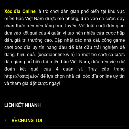
Xóc đĩa Online
là trò chơi dân gian phổ biến tại khu vực
miền Bắc Việt Nam được mô phỏng, đưa vào cá cược đầy
chân thực trên nền tảng trực tuyến. Với luật chơi đơn giản
dựa vào kết quả của 4 quân vị tạo nên nhiều cửa cược hấp
dẫn, giá trị thưởng cao. Cập nhật các nhà cái, cổng game
chơi xóc đĩa uy tín hàng đầu để bắt đầu trải nghiệm dễ
dàng, hiệu quả. (xocdiaonline.win) là một trò chơi cá cược
dân gian phổ biến tại miền bắc Việt Nam, dựa trên việc dự
đoán kết quả của 4 quân vị. Truy cập trang
https://ostoja.io/ để lựa chọn nhà cái xóc đĩa online uy tín
và tham gia đặt cược ngay!
LIÊN KẾT NHANH
VỀ CHÚNG TÔI