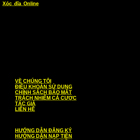
Xóc đĩa Online
là trò chơi dân gian phổ biến tại khu vực
miền Bắc Việt Nam được mô phỏng, đưa vào cá cược đầy
chân thực trên nền tảng trực tuyến. Với luật chơi đơn giản
dựa vào kết quả của 4 quân vị tạo nên nhiều cửa cược hấp
dẫn, giá trị thưởng cao. Cập nhật các nhà cái, cổng game
chơi xóc đĩa uy tín hàng đầu để bắt đầu trải nghiệm dễ dàng,
hiệu quả. (xocdiaonline.win) là một trò chơi cá cược dân
gian phổ biến tại miền bắc Việt Nam, dựa trên việc dự đoán
kết quả của 4 quân vị. Truy cập trang
https://xocdiaonlineuytin.xyz/ để lựa chọn nhà cái xóc đĩa
online uy tín và tham gia đặt cược ngay!
LIÊN KẾT NHANH
VỀ CHÚNG TÔI
ĐIỀU KHOẢN SỬ DỤNG
CHÍNH SÁCH BẢO MẬT
TRÁCH NHIỆM CÁ CƯỢC
TÁC GIẢ
LIÊN HỆ
HƯỚNG DẪN
HƯỚNG DẪN ĐĂNG KÝ
HƯỚNG DẪN NẠP TIỀN