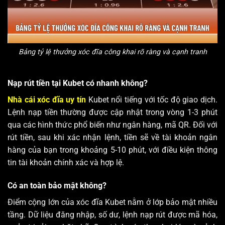
Bảng tỷ lệ thưởng xóc đĩa công khai rõ ràng và cạnh tranh
Nạp rút tiền tại Kubet có nhanh không?
Nhà cái xóc đĩa uy tín
Kubet nổi tiếng với tốc độ giao dịch.
Lệnh nạp tiền thường được cập nhật trong vòng 1-3 phút
qua các hình thức phổ biến như ngân hàng, mã QR. Đối với
rút tiền, sau khi xác nhận lệnh, tiền sẽ về tài khoản ngân
hàng của bạn trong khoảng 5-10 phút, với điều kiện thông
tin tài khoản chính xác và hợp lệ.
Có an toàn bảo mật không?
Điểm cộng lớn của xóc đĩa Kubet nằm ở lớp bảo mật nhiều
tầng. Dữ liệu đăng nhập, số dư, lệnh nạp rút được mã hóa,