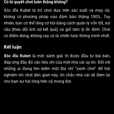
Có bí quyết chơi luôn thắng không?
Xóc đĩa Kubet là trò chơi dựa trên xác suất và may rủi,
không có phương pháp nào đảm bảo thắng 100%. Tuy
nhiên, bạn có thể tăng cơ hội bằng cách quản lý vốn tốt, soi
cầu (theo dõi lịch sử kết quả) và giữ tâm lý ổn định. Chơi
có điểm dừng, không cay cú là chiến lược thông minh nhất.
Kết luận
Xóc đĩa Kubet
là một sảnh giải trí được đầu tư bài bản,
đáp ứng đầy đủ các tiêu chí của một nhà cái uy tín. Đối với
những ai đang tìm kiếm một địa chỉ “xanh chín” để trải
nghiệm trò chơi dân gian này, tin chắc nhà cái sẽ đem lại
cho bạn sự hài lòng trên cả mong đợi.