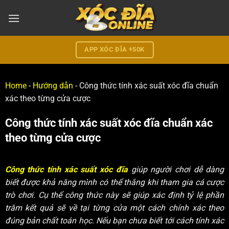
APP XÓC ĐĨA +50K
Home
-
Hướng dẫn
-
Công thức tính xác suất xóc đĩa chuẩn
xác theo từng cửa cược
Công thức tính xác suất xóc đĩa chuẩn xác
theo từng cửa cược
Công thức tính xác suất xóc đĩa
giúp người chơi dễ dàng
biết được khả năng mình có thể thắng khi tham gia cá cược
trò chơi. Cụ thể công thức này sẽ giúp xác định tỷ lệ phần
trăm kết quả sẽ về tại từng cửa một cách chính xác theo
đúng bản chất toán học. Nếu bạn chưa biết tới cách tính xác