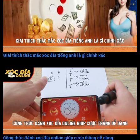
Giải thích thắc mắc xóc đĩa tiếng anh là gì chính xác
Công thức đánh xóc đĩa online giúp cược thắng dễ dàng