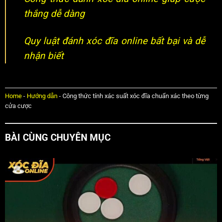
thắng dễ dàng
Quy luật đánh xóc đĩa online bất bại và dễ
nhận biết
Home
-
Hướng dẫn
-
Công thức tính xác suất xóc đĩa chuẩn xác theo từng
cửa cược
BÀI CÙNG CHUYÊN MỤC