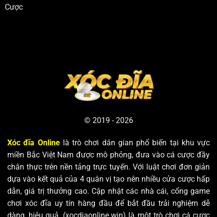
Cược
© 2019 - 2026
Xóc đĩa Online
là trò chơi dân gian phổ biến tại khu vực
miền Bắc Việt Nam được mô phỏng, đưa vào cá cược đầy
chân thực trên nền tảng trực tuyến. Với luật chơi đơn giản
dựa vào kết quả của 4 quân vị tạo nên nhiều cửa cược hấp
dẫn, giá trị thưởng cao. Cập nhật các nhà cái, cổng game
chơi xóc đĩa uy tín hàng đầu để bắt đầu trải nghiệm dễ
dàng, hiệu quả. (xocdiaonline.win) là một trò chơi cá cược