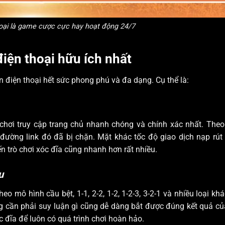
hoại là game cược cực hay hoạt động 24/7
iện thoại hữu ích nhất
n điện thoại hết sức phong phú và đa dạng. Cụ thể là:
 chơi truy cập trang chủ nhanh chóng và chính xác nhất. The
đường link đó đã bị chặn. Mặt khác tốc độ giao dịch nạp rút t
 trò chơi xóc đĩa cũng nhanh hơn rất nhiều.
u
eo mô hình cầu bệt, 1-1, 2-2, 1-2, 1-2-3, 3-2-1 và nhiều loại kh
hông cần phải suy luận gì cũng dễ dàng bắt được đúng kết quả c
óc đĩa để luôn có quá trình chơi hoàn hảo.