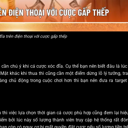
ĩa trên điện thoại với cược gấp thếp
cần chú ý khi cá cược xóc đĩa. Cụ thể bạn nên biết đâu là lú
 Mặt khác khi thua thì cũng cần một điểm dừng lỗ lý tưởng, t
ng chủ động trong cuộc chơi hơn thì bạn nên đưa ra target 
 thì việc lựa chọn thời gian cá cược phù hợp cũng đem lại hi
iểm bởi lúc này số lượng thành viên truy cập hệ thống rất đô
ạn còn có nguy cơ bị mất quyền đặt cược nếu số lượng tiền tr