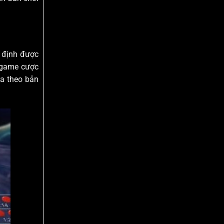
c định được
 game cược
ựa theo bản