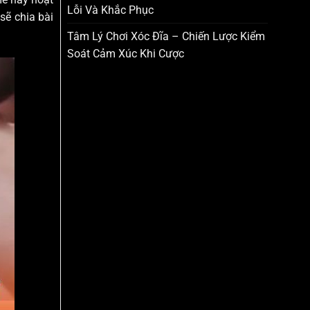
Lỗi Và Khắc Phục
sẽ chia bài
Tâm Lý Chơi Xóc Đĩa – Chiến Lược Kiểm
Soát Cảm Xúc Khi Cược