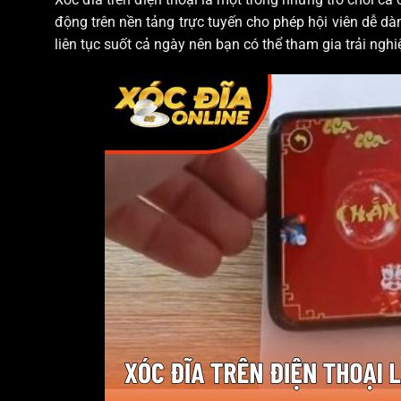
động trên nền tảng trực tuyến cho phép hội viên dễ dà
liên tục suốt cả ngày nên bạn có thể tham gia trải ngh