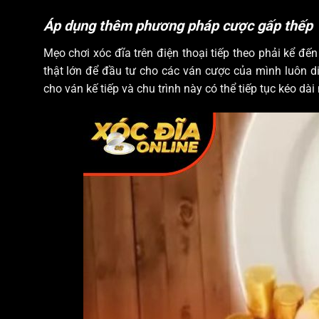
Áp dụng thêm phương pháp cược gấp thếp
Mẹo chơi xóc đĩa trên điện thoại tiếp theo phải kể đế
thật lớn để đầu tư cho các ván cược của mình luôn d
cho ván kế tiếp và chu trình này có thể tiếp tục kéo dà