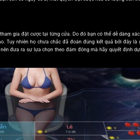
ên tham gia đặt cược tại từng cửa. Do đó bạn có thể dễ dàng xá
o. Tuy nhiên họ chưa chắc đã đoán đúng kết quả bởi đây là
ng nên đưa ra sự lựa chọn theo đám đông mà hãy quyết định d