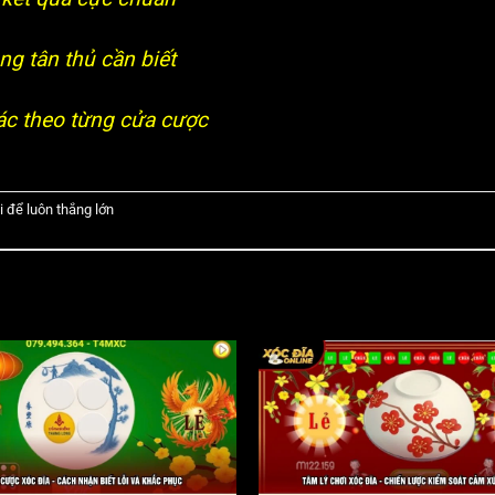
ng tân thủ cần biết
ác theo từng cửa cược
 để luôn thắng lớn