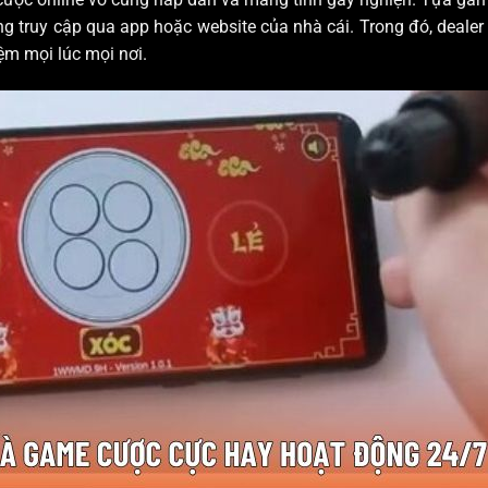
ng truy cập qua app hoặc website của nhà cái. Trong đó, dealer 
iệm mọi lúc mọi nơi.