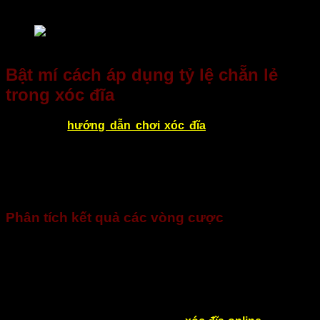
hướng và dự đoán tỷ lệ này trng các vòng tiếp theo.
Những yếu tố tác động tới tỷ lệ chẵn lẻ trong xóc đĩa
Bật mí cách áp dụng tỷ lệ chẵn lẻ
trong xóc đĩa
Nắm được
hướng dẫn chơi xóc đĩa
tỷ lệ chẵn lẻ có thể
giúp người chơi tối ưu hóa được cơ hội chiến thắng của
mình khi tham gia trò chơi “may rủi” này. Dưới đây,
xocdiaonlineuytin.xyz
xin chia sẻ một số cách, bạn có thể áp
dụng để đạt hiệu quả tốt nhất cho hành trình trải nghiệm của
bản thân.
Phân tích kết quả các vòng cược
Đây là một trong các cách ứng dụng tỷ lệ chẵn lẻ xóc đĩa
hiệu quả nhất. Thông qua việc ghi chép, theo dõi số lượng
quân vị ngửa và sấp trong kết quả của các vòng chơi trước,
anh em có thể nhận diện được xu hướng xuất hiện của chẵn
và lẻ.