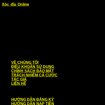
Xóc đĩa Online
là trò chơi dân gian phổ biến tại khu vực
miền Bắc Việt Nam được mô phỏng, đưa vào cá cược đầy
chân thực trên nền tảng trực tuyến. Với luật chơi đơn giản
dựa vào kết quả của 4 quân vị tạo nên nhiều cửa cược hấp
dẫn, giá trị thưởng cao. Cập nhật các nhà cái, cổng game
chơi xóc đĩa uy tín hàng đầu để bắt đầu trải nghiệm dễ dàng,
hiệu quả. (xocdiaonline.win) là một trò chơi cá cược dân
gian phổ biến tại miền bắc Việt Nam, dựa trên việc dự đoán
kết quả của 4 quân vị. Truy cập trang
https://xocdiaonlineuytin.xyz/ để lựa chọn nhà cái xóc đĩa
online uy tín và tham gia đặt cược ngay!
LIÊN KẾT NHANH
VỀ CHÚNG TÔI
ĐIỀU KHOẢN SỬ DỤNG
CHÍNH SÁCH BẢO MẬT
TRÁCH NHIỆM CÁ CƯỢC
TÁC GIẢ
LIÊN HỆ
HƯỚNG DẪN
HƯỚNG DẪN ĐĂNG KÝ
HƯỚNG DẪN NẠP TIỀN