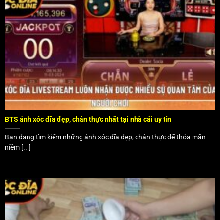
BTS ảnh xóc đĩa đẹp, chân thực nhất tại nhà cái uy tín
Bạn đang tìm kiếm những ảnh xóc đĩa đẹp, chân thực để thỏa mãn
niềm [...]