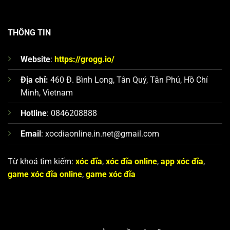
THÔNG TIN
Website
:
https://grogg.io/
Địa chỉ:
460 Đ. Bình Long, Tân Quý, Tân Phú, Hồ Chí
Minh, Vietnam
Hotline
: 0846208888
Email
:
xocdiaonline.in.net@gmail.com
Từ khoá tìm kiếm:
xóc đĩa
,
xóc đĩa online
,
app xóc đĩa
,
game xóc đĩa online
,
game xóc đĩa