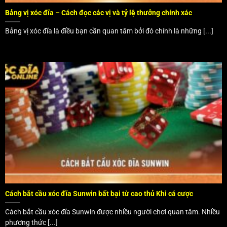
Bảng vị xóc đĩa – Cách đọc các vị và tỷ lệ thưởng chính xác
Bảng vị xóc đĩa là điều bạn cần quan tâm bởi đó chính là những [...]
Cách bắt cầu xóc đĩa Sunwin bất bại từ cao thủ Khi cá cược
Cách bắt cầu xóc đĩa Sunwin được nhiều người chơi quan tâm. Nhiều
phương thức [...]