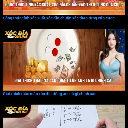
Công thức tính xác suất xóc đĩa chuẩn xác theo từng cửa cược
Giải thích thắc mắc xóc đĩa tiếng anh là gì chính xác