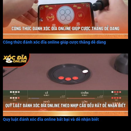
Công thức đánh xóc đĩa online giúp cược thắng dễ dàng
Quy luật đánh xóc đĩa online bất bại và dễ nhận biết