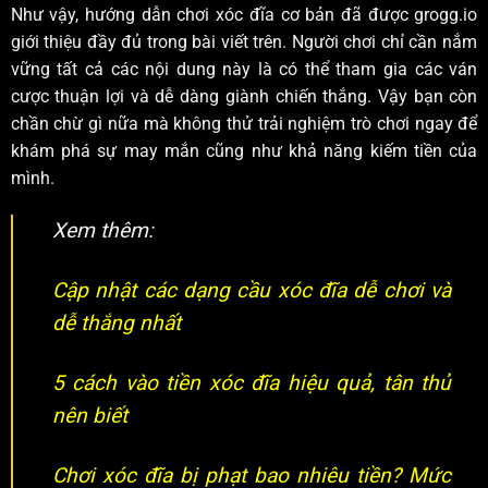
Như vậy, hướng dẫn chơi xóc đĩa cơ bản đã được
grogg.io
giới thiệu đầy đủ trong bài viết trên. Người chơi chỉ cần nắm
vững tất cả các nội dung này là có thể tham gia các ván
cược thuận lợi và dễ dàng giành chiến thắng. Vậy bạn còn
chần chừ gì nữa mà không thử trải nghiệm trò chơi ngay để
khám phá sự may mắn cũng như khả năng kiếm tiền của
mình.
Xem thêm:
Cập nhật các dạng cầu xóc đĩa dễ chơi và
dễ thắng nhất
5 cách vào tiền xóc đĩa hiệu quả, tân thủ
nên biết
Chơi xóc đĩa bị phạt bao nhiêu tiền? Mức