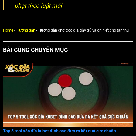
phạt theo luật mới
Home
-
Hướng dẫn
-
Hướng dẫn chơi xóc đĩa đầy đủ và chi tiết cho tân thủ
BÀI CÙNG CHUYÊN MỤC
Top 5 tool xóc đĩa kubet đỉnh cao đưa ra kết quả cực chuẩn