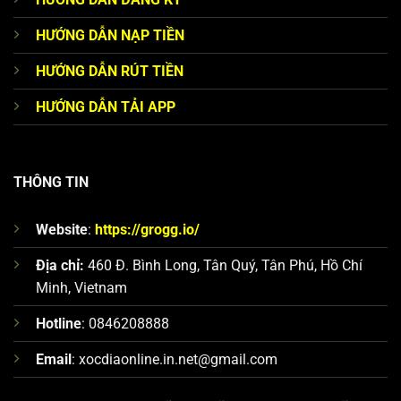
HƯỚNG DẪN NẠP TIỀN
HƯỚNG DẪN RÚT TIỀN
HƯỚNG DẪN TẢI APP
THÔNG TIN
Website
:
https://grogg.io/
Địa chỉ:
460 Đ. Bình Long, Tân Quý, Tân Phú, Hồ Chí
Minh, Vietnam
Hotline
: 0846208888
Email
:
xocdiaonline.in.net@gmail.com